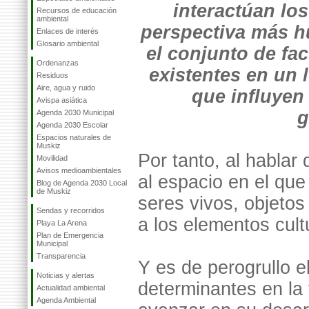
interactúan los
Recursos de educación
ambiental
perspectiva más h
Enlaces de interés
Glosario ambiental
el conjunto de fac
Ordenanzas
existentes en un
Residuos
Aire, agua y ruido
que influyen 
Avispa asiática
g
Agenda 2030 Municipal
Agenda 2030 Escolar
Espacios naturales de
Muskiz
Por tanto, al hablar
Movilidad
Avisos medioambientales
al espacio en el que 
Blog de Agenda 2030 Local
de Muskiz
seres vivos, objetos
Sendas y recorridos
a los elementos cult
Playa La Arena
Plan de Emergencia
Municipal
Transparencia
Y es de perogrullo e
Noticias y alertas
determinantes en la
Actualidad ambiental
Agenda Ambiental