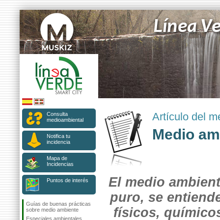
Artículo del m
Consulta
medioambiental
Medio am
Notifica tu
incidencia
Mapa de
Incidencias
El medio ambient
Puntos de interés
puro, se entien
Guías de buenas prácticas
físicos, químico
sobre medio ambiente
Especiales ambientales