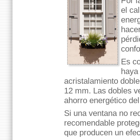
Por l
el ca
energ
hacer
pérdi
confo
Es co
haya 
acristalamiento dobl
12 mm. Las dobles ve
ahorro energético de
Si una ventana no rec
recomendable protege
que producen un efect