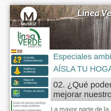
Especiales ambi
Consulta
medioambiental
AÍSLA TU HOG
Notifica tu
incidencia
Mapa de
02. ¿Qué podem
Incidencias
Puntos de interés
mejorar nuestr
Guías de buenas prácticas
sobre medio ambiente
La mayor parte de la
Especiales ambientales