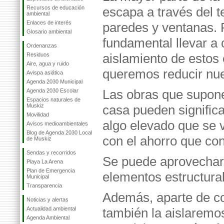
Recursos de educación
escapa a través del t
ambiental
Enlaces de interés
paredes y ventanas. P
Glosario ambiental
fundamental llevar a
Ordenanzas
aislamiento de estos
Residuos
Aire, agua y ruido
queremos reducir nu
Avispa asiática
Agenda 2030 Municipal
Las obras que supone
Agenda 2030 Escolar
Espacios naturales de
Muskiz
casa pueden significa
Movilidad
algo elevado que se 
Avisos medioambientales
Blog de Agenda 2030 Local
con el ahorro que con
de Muskiz
Sendas y recorridos
Se puede aprovechar 
Playa La Arena
Plan de Emergencia
elementos estructural
Municipal
Transparencia
Además, aparte de con
Noticias y alertas
Actualidad ambiental
también la aislaremos
Agenda Ambiental