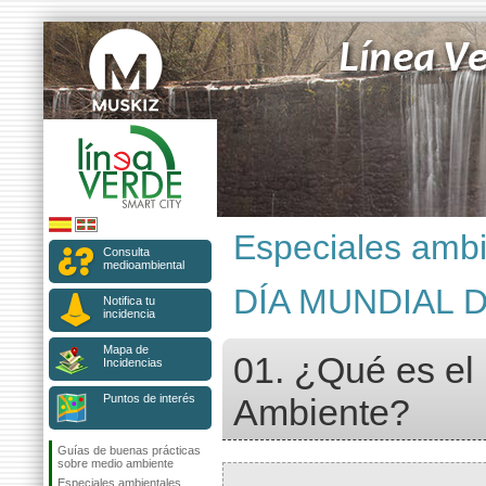
Especiales ambi
Consulta
medioambiental
DÍA MUNDIAL 
Notifica tu
incidencia
Mapa de
01. ¿Qué es el
Incidencias
Puntos de interés
Ambiente?
Guías de buenas prácticas
sobre medio ambiente
Especiales ambientales