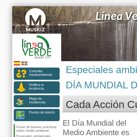
Especiales ambi
Consulta
medioambiental
DÍA MUNDIAL 
Notifica tu
incidencia
Mapa de
Cada Acción C
Incidencias
Puntos de interés
El Día Mundial del
Guías de buenas prácticas
Medio Ambiente es
sobre medio ambiente
Especiales ambientales